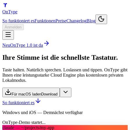
OnType
So funktioniert es
Funktionen
Preise
Changelog
Blog
Anmelden
Neu
OnType 1.0 ist da
Ihre Stimme ist die schnellste Tastatur.
Taste halten. Natürlich sprechen. Loslassen und tippen. OnType gibt
Ihnen eine leistungsstarke Cloud Engine plus kostenlosen privaten
Lokalmodus.
Für macOS laden
Download
So funktioniert es
Windows und iOS —
Demnächst verfügbar
OnType-Demo startet...
claude — ~/projects/my-app