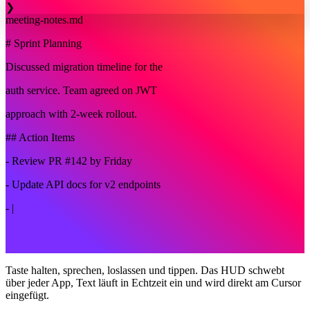
❯
meeting-notes.md
# Sprint Planning
Discussed migration timeline for the
auth service. Team agreed on JWT
approach with 2-week rollout.
## Action Items
- Review PR #142 by Friday
- Update API docs for v2 endpoints
-
|
Taste halten, sprechen, loslassen und tippen. Das HUD schwebt
über jeder App, Text läuft in Echtzeit ein und wird direkt am Cursor
eingefügt.